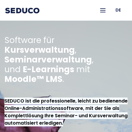
DE
Software für
Kursverwaltung
,
Seminarverwaltung
,
und
E-Learnings
mit
Moodle™ LMS
.
SEDUCO ist die professionelle, leicht zu bedienende
Online-Administrationssoftware, mit der Sie als
Komplettlösung Ihre Seminar- und Kursverwaltung
automatisiert erledigen.